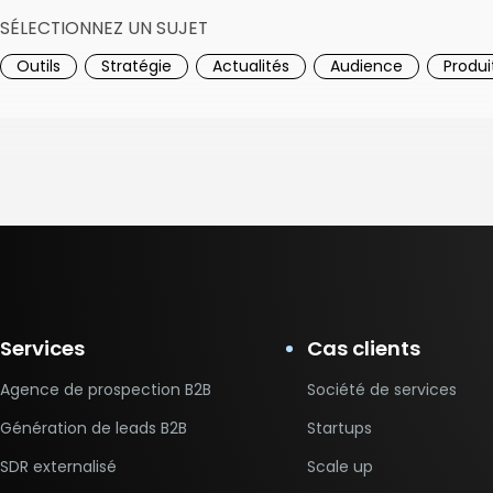
SÉLECTIONNEZ UN SUJET
Outils
Stratégie
Actualités
Audience
Produi
Services
Cas clients
Agence de prospection B2B
Société de services
Génération de leads B2B
Startups
SDR externalisé
Scale up