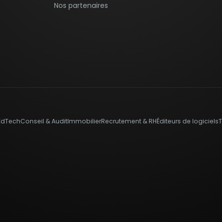
Nos partenaires
EdTech
Conseil & Audit
Immobilier
Recrutement & RH
Éditeurs de logiciels
T